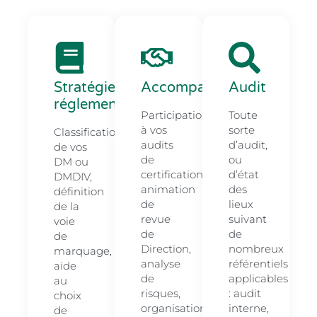
Stratégie
Accompagnement
Audit
réglementaire
Participation
Toute
à vos
sorte
Classification
audits
d’audit,
de vos
de
ou
DM ou
certification,
d’état
DMDIV,
animation
des
définition
de
lieux
de la
revue
suivant
voie
de
de
de
Direction,
nombreux
marquage,
analyse
référentiels
aide
de
applicables
au
risques,
: audit
choix
organisation
interne,
de