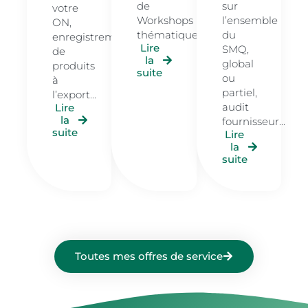
de
sur
votre
Workshops
l’ensemble
ON,
thématiques...
du
enregistrements
Lire
SMQ,
de
la
global
produits
suite
ou
à
partiel,
l’export...
audit
Lire
la
fournisseur...
suite
Lire
la
suite
Toutes mes offres de service