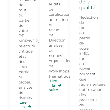
de la
audits
de
qualité
de
tout
certification,
ou
Rédaction
animation
partie
de
de
de
tout
revue
votre
ou
de
DT
partie
Direction,
MDR/IVDR,
de
analyse
relecture
votre
de
critique,
SMQ,
risques,
état
tant
organisation
des
au
de
lieux
niveau
Workshops
partiel
normatif
thématiques...
ou
que
Lire
global,
réglementaire,
la
analyse
optimisation
suite
de
des
risques...
processus
Lire
de
la