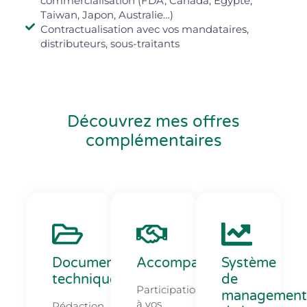
commercialisation (FDA, Canada, Egypte,
Taiwan, Japon, Australie…)
Contractualisation avec vos mandataires,
distributeurs, sous-traitants
Découvrez mes offres
complémentaires
Documentation
Accompagnement
Système
technique
de
Participation
management
à vos
Rédaction