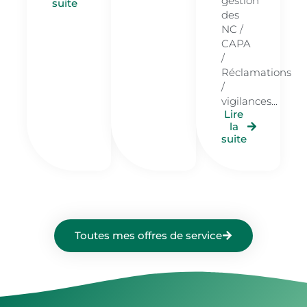
gestion
suite
des
NC /
CAPA
/
Réclamations
/
vigilances...
Lire
la
suite
Toutes mes offres de service